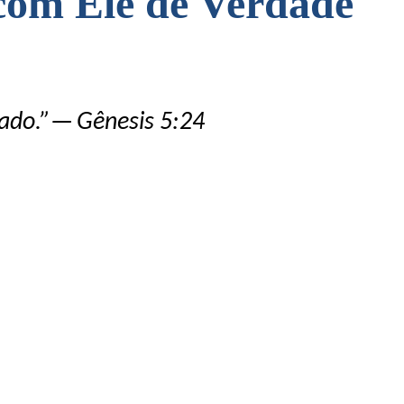
om Ele de Verdade
tado.”—
Gênesis 5:24